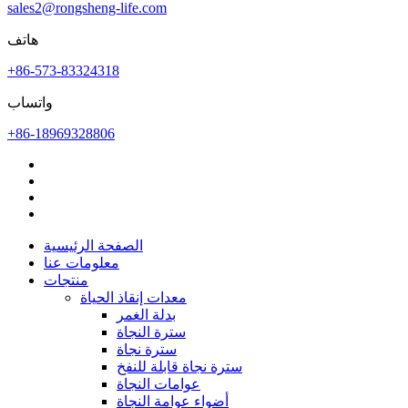
sales2@rongsheng-life.com
هاتف
+86-573-83324318
واتساب
+86-18969328806
الصفحة الرئيسية
معلومات عنا
منتجات
معدات إنقاذ الحياة
بدلة الغمر
سترة النجاة
سترة نجاة
سترة نجاة قابلة للنفخ
عوامات النجاة
أضواء عوامة النجاة