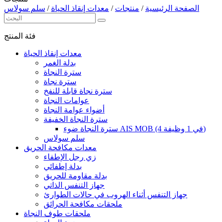
الصفحة الرئيسية
/
منتجات
/
معدات إنقاذ الحياة
/
سلم سولاس
فئة المنتج
معدات إنقاذ الحياة
بدلة الغمر
سترة النجاة
سترة نجاة
سترة نجاة قابلة للنفخ
عوامات النجاة
أضواء عوامة النجاة
سترة النجاة الخفيفة
سترة النجاة ضوء AIS MOB (4 في 1 وظيفة)
سلم سولاس
معدات مكافحة الحريق
زي رجل الإطفاء
بدلة إطفائي
بدلة مقاومة للحريق
جهاز التنفس الذاتي
جهاز التنفس أثناء الهروب في حالات الطوارئ
ملحقات مكافحة الحرائق
ملحقات طوف النجاة