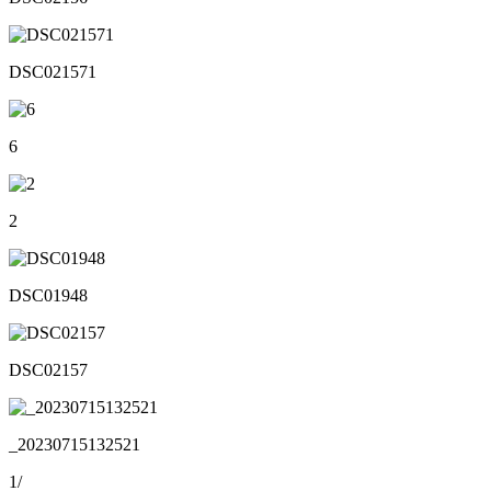
DSC021571
6
2
DSC01948
DSC02157
_20230715132521
1
/